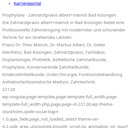
Karriereportal
Prophylaxe - Zahnarztpraxis albert+meinck Bad Kissingen
Die Zahnarztpraxis albert+meinck in Bad Kissingen bietet eine
Professionelle Zahnreinigung mit modernster und schonender
Technik für ein strahlendes Lächeln.
Praxis Dr. Thies Meinck, Dr. Markus Albert, Dr. Dieter
Kleinhenz, Bad Kissingen, Zahnarztpraxis, Fachlabor,
Implantologie, Prothetik, Ästhetische Zahnheilkunde,
Prophylaxe, Konservierende Zahnheilkunde,
Kinderzahnheilkunde, Orale Chirurgie, Funktionsbehandlung,
Ästhetische/Kosmetische Medizin, Zahntechnik.
22128
wp-singular,page-template,page-template-full_width,page-
template-full_width-php,page,page-id-22128,wp-theme-
stockholm,qode-social-login-
1.0,ajax_fade,page_not_loaded,,select-theme-ver-
4.2,side_area_uncovered,smooth_scroll,no_animation_on_touc